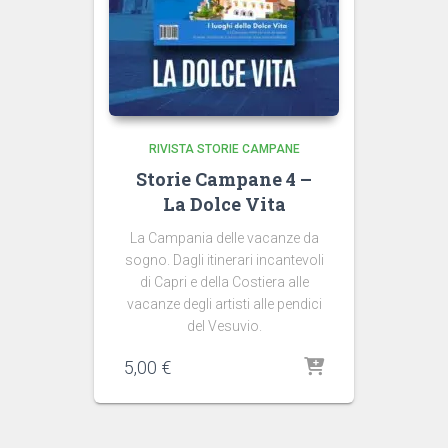
RIVISTA STORIE CAMPANE
Storie Campane 4 –
La Dolce Vita
La Campania delle vacanze da
sogno. Dagli itinerari incantevoli
di Capri e della Costiera alle
vacanze degli artisti alle pendici
del Vesuvio.
5,00
€