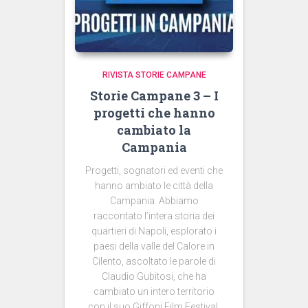
RIVISTA STORIE CAMPANE
Storie Campane 3 – I
progetti che hanno
cambiato la
Campania
Progetti, sognatori ed eventi che
hanno ambiato le città della
Campania. Abbiamo
raccontato l’intera storia dei
quartieri di Napoli, esplorato i
paesi della valle del Calore in
Cilento, ascoltato le parole di
Claudio Gubitosi, che ha
cambiato un intero territorio
con il suo Giffoni Film Festival.