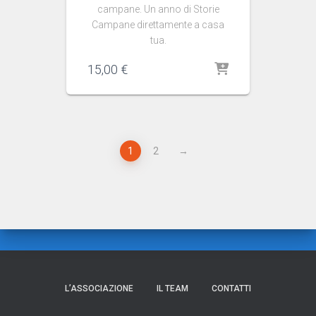
campane. Un anno di Storie
Campane direttamente a casa
tua.
15,00
€
1
2
→
L’ASSOCIAZIONE
IL TEAM
CONTATTI