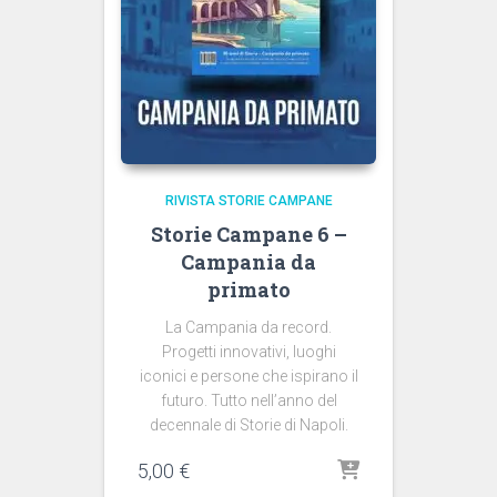
RIVISTA STORIE CAMPANE
Storie Campane 6 –
Campania da
primato
La Campania da record.
Progetti innovativi, luoghi
iconici e persone che ispirano il
futuro. Tutto nell’anno del
decennale di Storie di Napoli.
5,00
€