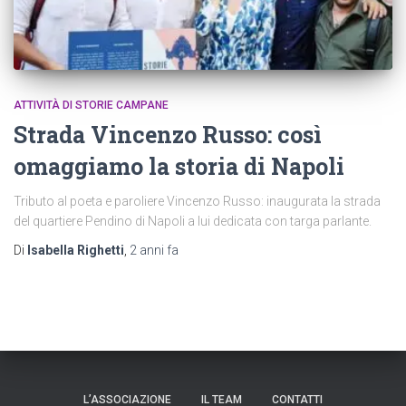
ATTIVITÀ DI STORIE CAMPANE
Strada Vincenzo Russo: così
omaggiamo la storia di Napoli
Tributo al poeta e paroliere Vincenzo Russo: inaugurata la strada
del quartiere Pendino di Napoli a lui dedicata con targa parlante.
Di
Isabella Righetti
,
2 anni
fa
L’ASSOCIAZIONE
IL TEAM
CONTATTI