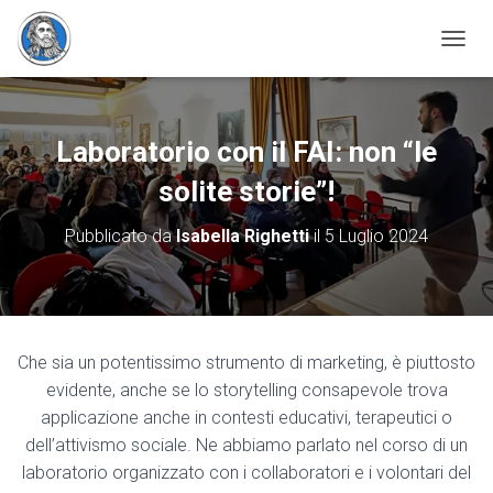
N
A
V
I
G
Laboratorio con il FAI: non “le
A
Z
solite storie”!
I
O
Pubblicato da
Isabella Righetti
il
5 Luglio 2024
N
E
T
O
G
G
Che sia un potentissimo strumento di marketing, è piuttosto
L
evidente, anche se lo storytelling consapevole trova
E
applicazione anche in contesti educativi, terapeutici o
dell’attivismo sociale. Ne abbiamo parlato nel corso di un
laboratorio organizzato con i collaboratori e i volontari del